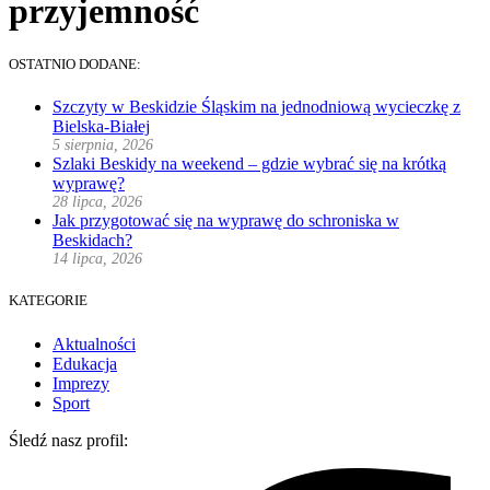
przyjemność
OSTATNIO DODANE:
Szczyty w Beskidzie Śląskim na jednodniową wycieczkę z
Bielska-Białej
5 sierpnia, 2026
Szlaki Beskidy na weekend – gdzie wybrać się na krótką
wyprawę?
28 lipca, 2026
Jak przygotować się na wyprawę do schroniska w
Beskidach?
14 lipca, 2026
KATEGORIE
Aktualności
Edukacja
Imprezy
Sport
Śledź nasz profil: