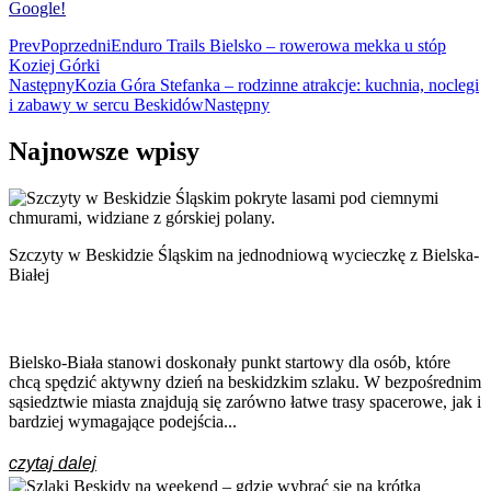
Google!
Prev
Poprzedni
Enduro Trails Bielsko – rowerowa mekka u stóp
Koziej Górki
Następny
Kozia Góra Stefanka – rodzinne atrakcje: kuchnia, noclegi
i zabawy w sercu Beskidów
Następny
Najnowsze wpisy
Szczyty w Beskidzie Śląskim na jednodniową wycieczkę z Bielska-
Białej
Bielsko-Biała stanowi doskonały punkt startowy dla osób, które
chcą spędzić aktywny dzień na beskidzkim szlaku. W bezpośrednim
sąsiedztwie miasta znajdują się zarówno łatwe trasy spacerowe, jak i
bardziej wymagające podejścia...
czytaj dalej