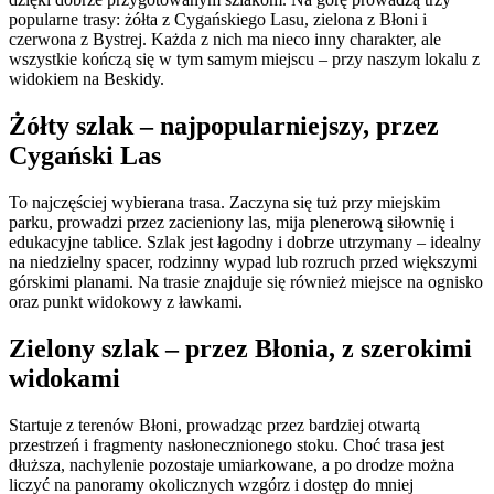
popularne trasy: żółta z Cygańskiego Lasu, zielona z Błoni i
czerwona z Bystrej. Każda z nich ma nieco inny charakter, ale
wszystkie kończą się w tym samym miejscu – przy naszym lokalu z
widokiem na Beskidy.
Żółty szlak – najpopularniejszy, przez
Cygański Las
To najczęściej wybierana trasa. Zaczyna się tuż przy miejskim
parku, prowadzi przez zacieniony las, mija plenerową siłownię i
edukacyjne tablice. Szlak jest łagodny i dobrze utrzymany – idealny
na niedzielny spacer, rodzinny wypad lub rozruch przed większymi
górskimi planami. Na trasie znajduje się również miejsce na ognisko
oraz punkt widokowy z ławkami.
Zielony szlak – przez Błonia, z szerokimi
widokami
Startuje z terenów Błoni, prowadząc przez bardziej otwartą
przestrzeń i fragmenty nasłonecznionego stoku. Choć trasa jest
dłuższa, nachylenie pozostaje umiarkowane, a po drodze można
liczyć na panoramy okolicznych wzgórz i dostęp do mniej