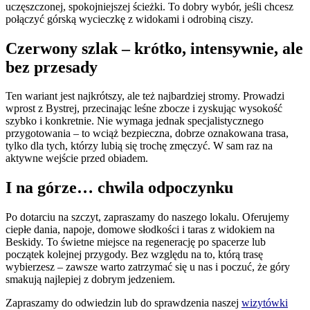
uczęszczonej, spokojniejszej ścieżki. To dobry wybór, jeśli chcesz
połączyć górską wycieczkę z widokami i odrobiną ciszy.
Czerwony szlak – krótko, intensywnie, ale
bez przesady
Ten wariant jest najkrótszy, ale też najbardziej stromy. Prowadzi
wprost z Bystrej, przecinając leśne zbocze i zyskując wysokość
szybko i konkretnie. Nie wymaga jednak specjalistycznego
przygotowania – to wciąż bezpieczna, dobrze oznakowana trasa,
tylko dla tych, którzy lubią się trochę zmęczyć. W sam raz na
aktywne wejście przed obiadem.
I na górze… chwila odpoczynku
Po dotarciu na szczyt, zapraszamy do naszego lokalu. Oferujemy
ciepłe dania, napoje, domowe słodkości i taras z widokiem na
Beskidy. To świetne miejsce na regenerację po spacerze lub
początek kolejnej przygody. Bez względu na to, którą trasę
wybierzesz – zawsze warto zatrzymać się u nas i poczuć, że góry
smakują najlepiej z dobrym jedzeniem.
Zapraszamy do odwiedzin lub do sprawdzenia naszej
wizytówki